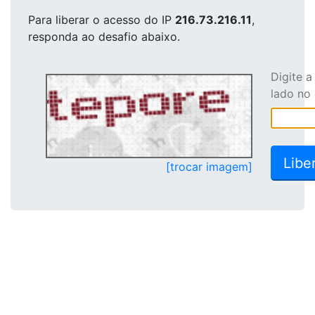
Para liberar o acesso
do IP
216.73.216.11
,
responda ao desafio abaixo.
Digite 
lado no
[trocar imagem]