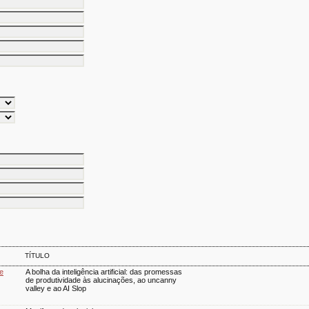
TÍTULO
 e
A bolha da inteligência artificial: das promessas
de produtividade às alucinações, ao uncanny
valley e ao AI Slop