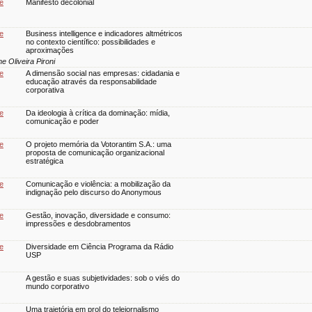
 e
Manifesto decolonial
 e
Business intelligence e indicadores altmétricos
no contexto científico: possibilidades e
aproximações
e Oliveira Pironi
 e
A dimensão social nas empresas: cidadania e
educação através da responsabilidade
corporativa
 e
Da ideologia à crítica da dominação: mídia,
comunicação e poder
 e
O projeto memória da Votorantim S.A.: uma
proposta de comunicação organizacional
estratégica
 e
Comunicação e violência: a mobilização da
indignação pelo discurso do Anonymous
 e
Gestão, inovação, diversidade e consumo:
impressões e desdobramentos
 e
Diversidade em Ciência Programa da Rádio
USP
A gestão e suas subjetividades: sob o viés do
mundo corporativo
Uma trajetória em prol do telejornalismo