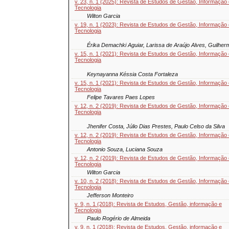
v. 23, n. 1 (2025): Revista de Estudos de Gestão, Informação
Tecnologia
Wilton Garcia
v. 19, n. 1 (2023): Revista de Estudos de Gestão, Informação
Tecnologia
Érika Demachki Aguiar, Larissa de Araújo Alves, Guilherm
v. 15, n. 1 (2021): Revista de Estudos de Gestão, Informação
Tecnologia
Keynayanna Késsia Costa Fortaleza
v. 15, n. 1 (2021): Revista de Estudos de Gestão, Informação
Tecnologia
Felipe Tavares Paes Lopes
v. 12, n. 2 (2019): Revista de Estudos de Gestão, Informação
Tecnologia
Jhenifer Costa, Júlio Dias Prestes, Paulo Celso da Silva
v. 12, n. 2 (2019): Revista de Estudos de Gestão, Informação
Tecnologia
Antonio Souza, Luciana Souza
v. 12, n. 2 (2019): Revista de Estudos de Gestão, Informação
Tecnologia
Wilton Garcia
v. 10, n. 2 (2018): Revista de Estudos de Gestão, Informação
Tecnologia
Jefferson Monteiro
v. 9, n. 1 (2018): Revista de Estudos, Gestão, informação e
Tecnologia
Paulo Rogério de Almeida
v. 9, n. 1 (2018): Revista de Estudos, Gestão, informação e