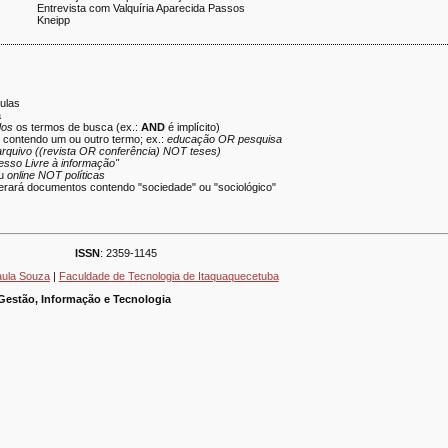
Entrevista com Valquíria Aparecida Passos
Kneipp
ulas
a
dos
os termos de busca (ex.:
AND
é implícito)
s contendo um ou outro termo; ex.:
educação OR pesquisa
arquivo ((revista OR conferência) NOT teses)
esso Livre à informação"
u
online NOT políticas
rará documentos contendo "sociedade" ou "sociológico"
ISSN
: 2359-1145
aula Souza
|
Faculdade de Tecnologia de Itaquaquecetuba
Gestão, Informação e Tecnologia