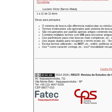
Tecnologia
Luciano Victor Barros Maluly
1 a 11 de 11 itens
Dicas para pesquisa:
O sistema de busca não diferencia maiúsculas ou minúsc
Termos irrelevantes são ignorados pelo sistema de busc
São recuperados por padrão apenas artigos contendo
to
Combine múltiplos termos com
OR
para encontrar artigo
Use parênteses para criar buscas mais complexas; ex.:
Use aspas duplas para recuperar o termo exato; ex.:
"Ac
Exclua termos utilizando
-
ou
NOT
; ex.:
online -políticas
o
Use
*
como caracter coringa; ex.:
soci* moralidade
recupe
Centro P
2014-2026 |
REGIT: Revista de Estudos de 
Av. Itaquaquecetuba, 711
Vila Monte Belo - Itaquaquecetuba - SP
Tel: +55 (11) 4647-5226
CEP 08577-010