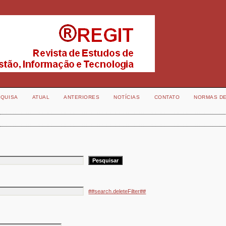
QUISA
ATUAL
ANTERIORES
NOTÍCIAS
CONTATO
NORMAS D
##search.deleteFilter##