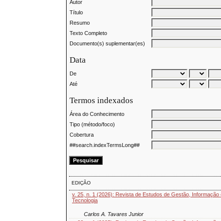
Autor
Título
Resumo
Texto Completo
Documento(s) suplementar(es)
Data
De
Até
Termos indexados
Área do Conhecimento
Tipo (método/foco)
Cobertura
##search.indexTermsLong##
EDIÇÃO
v. 25, n. 1 (2026): Revista de Estudos de Gestão, Informação
Tecnologia
Carlos A. Tavares Junior