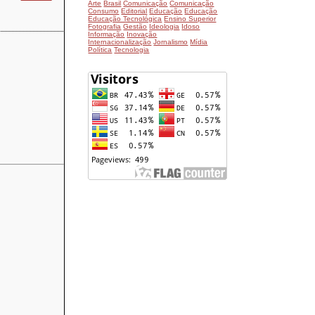
Arte
Brasil
Comunicação
Comunicação
Consumo
Editorial
Educação
Educação
Educação Tecnológica
Ensino Superior
Fotografia
Gestão
Ideologia
Idoso
Informação
Inovação
Internacionalização
Jornalismo
Mídia
Política
Tecnologia